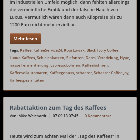
im industriellen Umfeld möglich, dann fehlten allerdings
die vermeintliche Exotik und der falsche Hauch von
Luxus. Vermutlich wären dann auch Kilopreise bis zu
1200 Euro nicht mehr erzielbar.
Mehr lesen
Tags:
Kaffee
,
KaffeeService24
,
Kopi Luwak
,
Black Ivory Coffee
,
Luxus-Kaffees
,
Schleichkatzen
,
Elefanten
,
Darm
,
Veredelung
,
Hype
,
nasse Fermentierung
,
Espressobohnen
,
Kaffeebohnen
,
Kaffeevollautomaten
,
Kaffeegenuss
,
schaerer
,
Schaerer Coffee Joy
,
Kaffeespezialitäten
Rabattaktion zum Tag des Kaffees
Von: Mike Weichardt
07.09.13 07:45
0 Kommentare
Heute wird zum achten Mal der „Tag des Kaffees“ in