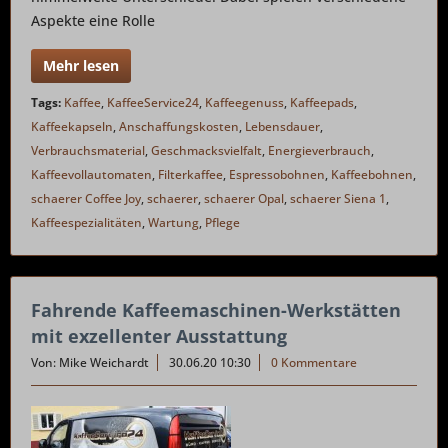
Aspekte eine Rolle
Mehr lesen
Tags:
Kaffee
,
KaffeeService24
,
Kaffeegenuss
,
Kaffeepads
,
Kaffeekapseln
,
Anschaffungskosten
,
Lebensdauer
,
Verbrauchsmaterial
,
Geschmacksvielfalt
,
Energieverbrauch
,
Kaffeevollautomaten
,
Filterkaffee
,
Espressobohnen
,
Kaffeebohnen
,
schaerer Coffee Joy
,
schaerer
,
schaerer Opal
,
schaerer Siena 1
,
Kaffeespezialitäten
,
Wartung
,
Pflege
Fahrende Kaffeemaschinen-Werkstätten
mit exzellenter Ausstattung
Von: Mike Weichardt
30.06.20 10:30
0 Kommentare