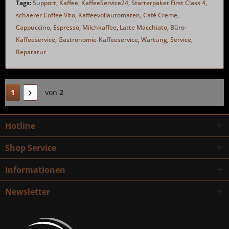
Tags:
Support
,
Kaffee
,
KaffeeService24
,
Starterpaket First Class 4
,
schaerer Coffee Vito
,
Kaffeevollautomaten
,
Café Creme
,
Cappuccino
,
Espresso
,
Milchkaffee
,
Latte Macchiato
,
Büro-
Kaffeeservice
,
Gastronomie-Kaffeeservice
,
Wartung
,
Service
,
Reparatur
1
von
2
Hotline
Shop Service
Informationen
Newsletter