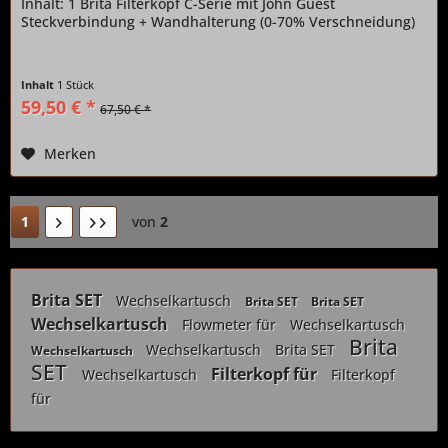
Inhalt: 1 Brita Filterkopf C-Serie mit John Guest
Steckverbindung + Wandhalterung (0-70% Verschneidung)
Inhalt
1 Stück
59,50 € *
67,50 € *
Merken
1
von
2
Brita SET
Wechselkartusch
Brita SET
Brita SET
Wechselkartusch
Flowmeter für
Wechselkartusch
Brita
Wechselkartusch
Brita SET
Wechselkartusch
SET
Filterkopf für
Wechselkartusch
Filterkopf
für