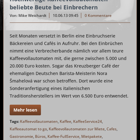
beliebte Beute bei Einbrechern
Von: Mike Weichardt
10.06.13 09:45
0 Kommentare
Seit Monaten versetzt in Berlin eine Einbruchserie
Bäckereien und Cafés in Aufruhr. Bei den Einbrüchen
nimmt eine Verbrecherbande nämlich vor allem teure
Kaffeevollautomaten mit, die gerne zwischen 5.000 und
20.000 Euro kosten. Sogar das Kreuzberger Café der
ehemaligen Deutschen Barista-Meisterin Nora
Šmahelová war schon betroffen. Dort wurde eine
Sonderanfertigung eines italienischen
Traditionsherstellers im Wert von 6.500 Euro entwendet.
Mehr lesen
Tags:
Kaffeevollautomaten
,
Kaffee
,
KaffeeService24
,
Kaffeeautomat to go
,
Kaffeevollautomaten zur Miete
,
Cafes
,
Gastronomie
,
Büros
,
Kaffee-FullService
,
Mietpakete
,