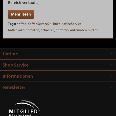
Bereich verkauft.
Mehr lesen
Tags:
Kaffee
,
KaffeeService24
,
Büro-KaffeeService
,
Kaffeevollautomaten
,
schaerer
,
Kaffeevollautomaten mieten
Hotline
Shop Service
Informationen
Newsletter