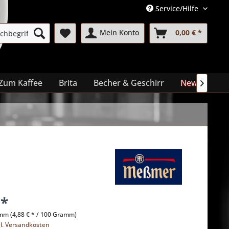
Service/Hilfe
Mein Konto
0,00 € *
Zum Kaffee
Brita
Becher & Geschirr
News
Me

 *
mm (4,88 € * / 100 Gramm)
gl. Versandkosten