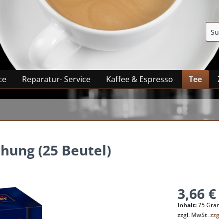
ce
Reparatur- Service
Kaffee & Espresso
Tee
ung (25 Beutel)
3,66 €
Inhalt:
75 Gra
zzgl. MwSt.
zz