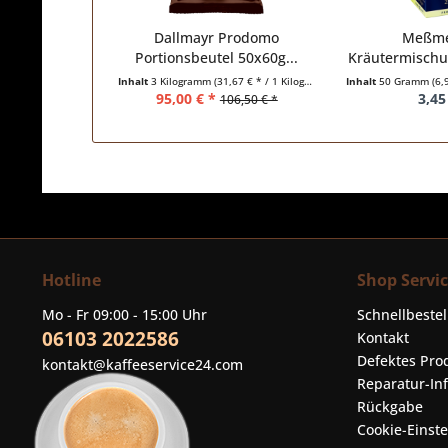
Dallmayr Prodomo
Meßme
Portionsbeutel 50x60g...
Kräutermischun
Inhalt
3 Kilogramm
(31,67 € * / 1 Kilogramm)
Inhalt
50 Gramm
(6,
95,00 € *
3,45
106,50 € *
Hotline
Shop Servi
Mo - Fr 09:00 - 15:00 Uhr
Schnellbeste
06103 2022586
Kontakt
Defektes Pro
kontakt@kaffeeservice24.com
Reparatur-In
Rückgabe
Cookie-Einst