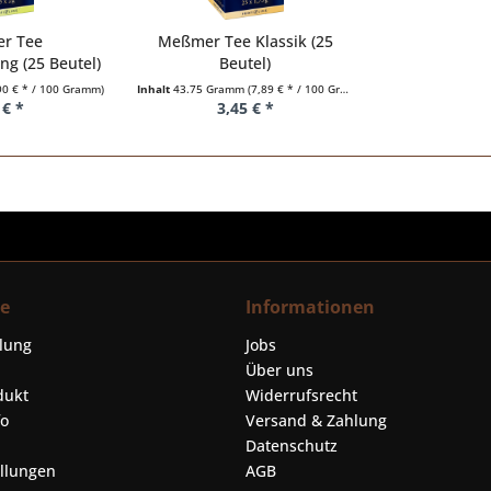
r Tee
Meßmer Tee Klassik (25
g (25 Beutel)
Beutel)
90 € * / 100 Gramm)
Inhalt
43.75 Gramm
(7,89 € * / 100 Gramm)
 € *
3,45 € *
ce
Informationen
llung
Jobs
Über uns
dukt
Widerrufsrecht
fo
Versand & Zahlung
Datenschutz
ellungen
AGB