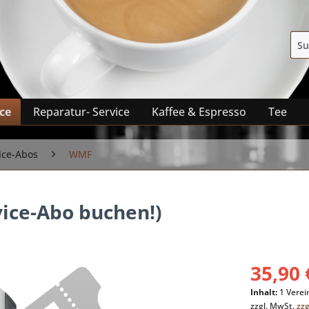
ice
Reparatur- Service
Kaffee & Espresso
Tee
ice-Abos
WMF
ice-Abo buchen!)
35,90 
Inhalt:
1 Vere
zzgl. MwSt.
zz