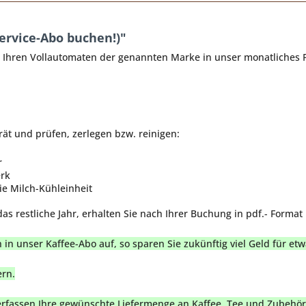
ervice-Abo buchen!)"
 | Ihren Vollautomaten der genannten Marke in unser monatliches
t und prüfen, zerlegen bzw. reinigen:
r
rk
e Milch-Kühleinheit
as restliche Jahr, erhalten Sie nach Ihrer Buchung in pdf.- Format
n unser Kaffee-Abo auf, so sparen Sie zukünftig viel Geld für et
ern.
 erfassen Ihre gewünschte Liefermenge an Kaffee, Tee und Zubehör