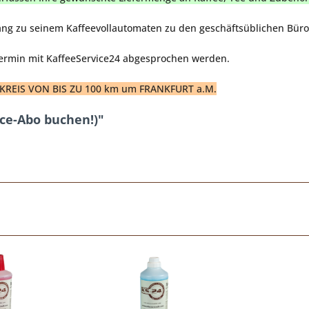
ng zu seinem Kaffeevollautomaten zu den geschäftsüblichen Büro
Termin mit KaffeeService24 abgesprochen werden.
REIS VON BIS ZU 100 km um FRANKFURT a.M.
ice-Abo buchen!)"