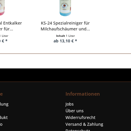
l Entkalker
KS-24 Spezialreiniger für
r für...
Milchaufschäumer und...
1 Liter
Inhalt
1 Liter
 € *
ab 13,10 € *
ce
Informationen
llung
Jobs
Über uns
dukt
Widerrufsrecht
fo
Versand & Zahlung
Datenschutz