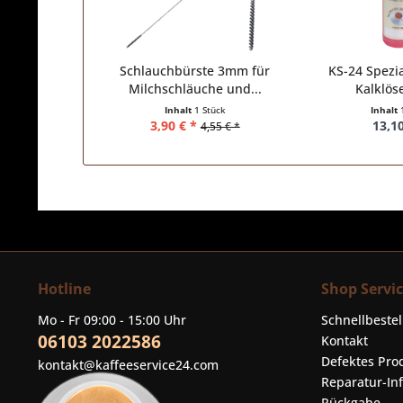
Schlauchbürste 3mm für
KS-24 Spezia
Milchschläuche und...
Kalklöse
Inhalt
1 Stück
Inhalt
3,90 € *
13,10
4,55 € *
Hotline
Shop Servi
Mo - Fr 09:00 - 15:00 Uhr
Schnellbeste
06103 2022586
Kontakt
Defektes Pro
kontakt@kaffeeservice24.com
Reparatur-In
Rückgabe