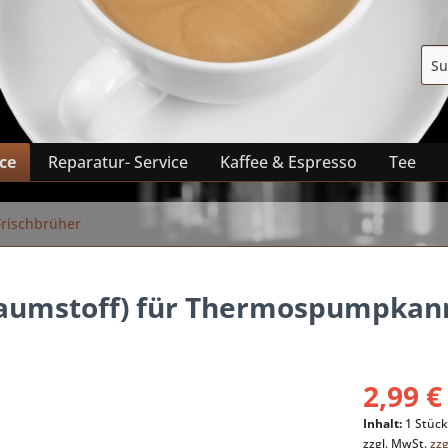
ice
Reparatur- Service
Kaffee & Espresso
Tee
 Frischbrüher
haumstoff) für Thermospumpka
2,99 €
Inhalt:
1 Stüc
zzgl. MwSt.
zz