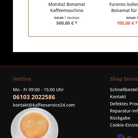
Mondo2 Bonamat
Furento Isol
Kaffeemaschine
Bonamat für T
Inhalt
1 Gerät(e)
Inhalt
500,00 € *
105,00 € *
Hotline
Shop Servi
Mo - Fr 09:00 - 15:00 Uhr
Schnellbeste
06103 2022586
Kontakt
Defektes Pro
kontakt@kaffeeservice24.com
Reparatur-In
Rückgabe
Cookie-Einst