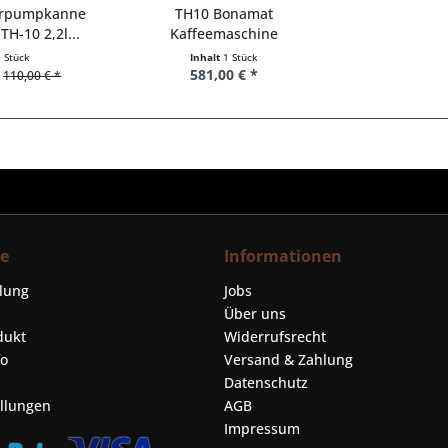
ierpumpkanne
TH10 Bonamat
H-10 2,2l...
Kaffeemaschine
1 Stück
Inhalt
1 Stück
581,00 € *
110,00 € *
ce
Informationen
llung
Jobs
Über uns
dukt
Widerrufsrecht
fo
Versand & Zahlung
Datenschutz
ellungen
AGB
Impressum