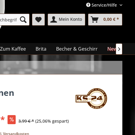
Service/Hilfe
Mein Konto
0,00 € *
Zum Kaffee
Brita
Becher & Geschirr
News
Me

nnen
 *
3,99 € *
(25,06% gespart)
k
gl. Versandkosten