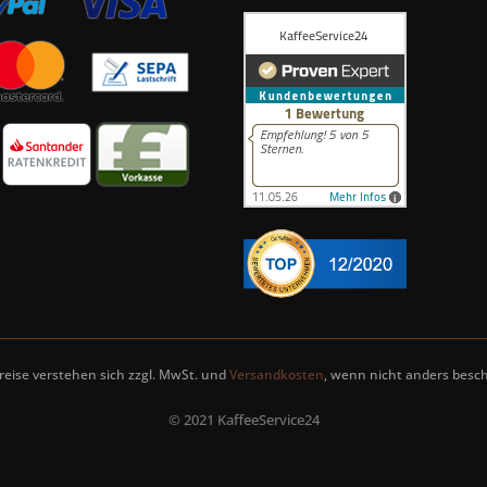
Preise verstehen sich zzgl. MwSt. und
Versandkosten
, wenn nicht anders besch
© 2021 KaffeeService24