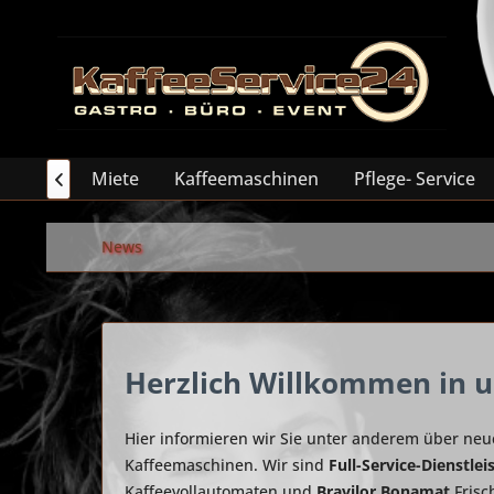
Miete
Kaffeemaschinen
Pflege- Service

News
Herzlich Willkommen in u
Hier informieren wir Sie unter anderem über ne
Kaffeemaschinen. Wir sind
Full-Service-Dienstlei
Kaffeevollautomaten und
Bravilor Bonamat
Frisc