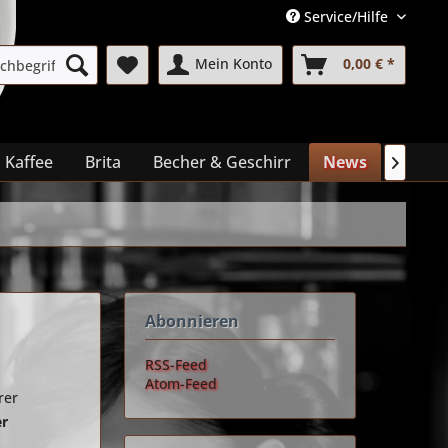
Service/Hilfe
Mein Konto
0,00 € *
 Kaffee
Brita
Becher & Geschirr
News
Mehr..

Abonnieren
RSS-Feed
Atom-Feed
rer
er