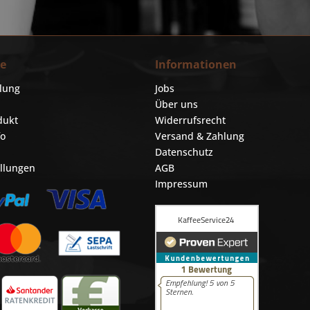
ce
Informationen
llung
Jobs
Über uns
dukt
Widerrufsrecht
fo
Versand & Zahlung
Datenschutz
ellungen
AGB
Impressum