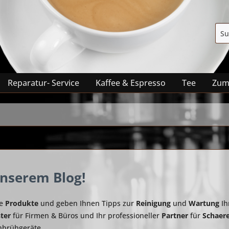
Reparatur- Service
Kaffee & Espresso
Tee
Zum
nserem Blog!
ue
Produkte
und geben Ihnen Tipps zur
Reinigung
und
Wartung
Ih
ster
für Firmen & Büros und Ihr professioneller
Partner
für
Schaer
hbrühgeräte.