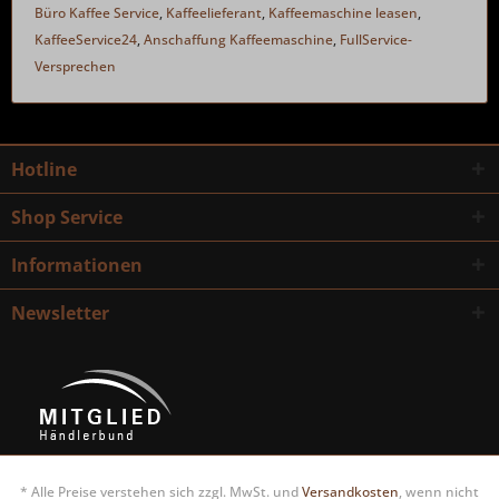
Büro Kaffee Service
,
Kaffeelieferant
,
Kaffeemaschine leasen
,
KaffeeService24
,
Anschaffung Kaffeemaschine
,
FullService-
Versprechen
Hotline
Shop Service
Informationen
Newsletter
* Alle Preise verstehen sich zzgl. MwSt. und
Versandkosten
, wenn nicht