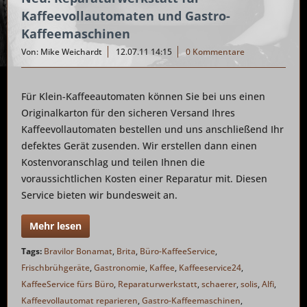
Kaffeevollautomaten und Gastro-
Kaffeemaschinen
Von: Mike Weichardt
12.07.11 14:15
0 Kommentare
Für Klein-Kaffeeautomaten können Sie bei uns einen
Originalkarton für den sicheren Versand Ihres
Kaffeevollautomaten bestellen und uns anschließend Ihr
defektes Gerät zusenden. Wir erstellen dann einen
Kostenvoranschlag und teilen Ihnen die
voraussichtlichen Kosten einer Reparatur mit. Diesen
Service bieten wir bundesweit an.
Mehr lesen
Tags:
Bravilor Bonamat
,
Brita
,
Büro-KaffeeService
,
Frischbrühgeräte
,
Gastronomie
,
Kaffee
,
Kaffeeservice24
,
KaffeeService fürs Büro
,
Reparaturwerkstatt
,
schaerer
,
solis
,
Alfi
,
Kaffeevollautomat reparieren
,
Gastro-Kaffeemaschinen
,