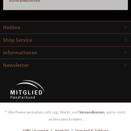
BüroKaffeeService
Hotline
Shop Service
Informationen
Newsletter
* Alle Preise verstehen sich zzgl. MwSt. und
Versandkosten
, wenn nicht
anders beschrieben.
Hilfe / Support
Kontakt
Versand & Zahlung