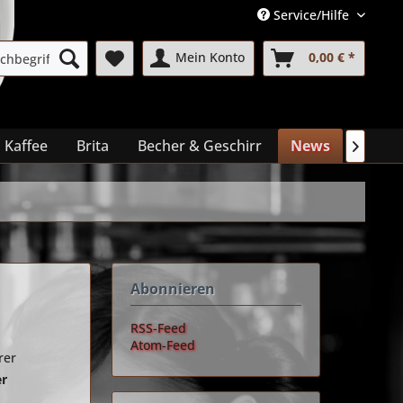
Service/Hilfe
Mein Konto
0,00 € *
 Kaffee
Brita
Becher & Geschirr
News
Mehr..

Abonnieren
RSS-Feed
Atom-Feed
rer
er