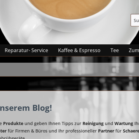
Reparatur- Service
Kaffee & Espresso
Tee
Zum
nserem Blog!
ue
Produkte
und geben Ihnen Tipps zur
Reinigung
und
Wartung
Ih
ster
für Firmen & Büros und Ihr professioneller
Partner
für
Schaer
hbrühgeräte.