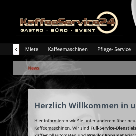
Miete
Kaffeemaschinen
Pflege- Service

News
Herzlich Willkommen in u
Hier informieren wir Sie unter anderem über ne
Kaffeemaschinen. Wir sind
Full-Service-Dienstlei
Kaffeevollautomaten und
Bravilor Bonamat
Frisc